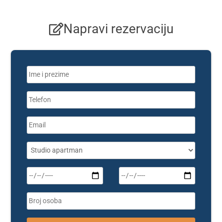
Napravi rezervaciju
Pleas