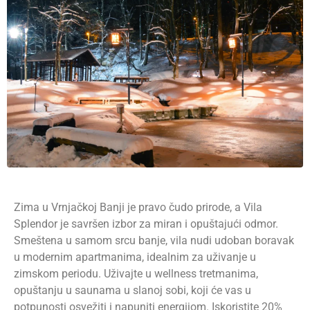
Zima u Vrnjačkoj Banji je pravo čudo prirode, a Vila
Splendor je savršen izbor za miran i opuštajući odmor.
Smeštena u samom srcu banje, vila nudi udoban boravak
u modernim apartmanima, idealnim za uživanje u
zimskom periodu. Uživajte u wellness tretmanima,
opuštanju u saunama u slanoj sobi, koji će vas u
potpunosti osvežiti i napuniti energijom. Iskoristite 20%