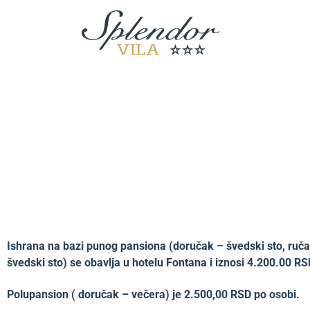
Ishrana na bazi punog pansiona (doručak – švedski sto, ruča
švedski sto) se obavlja u hotelu Fontana i iznosi 4.200.00 R
Polupansion ( doručak – večera) je 2.500,00 RSD po osobi.