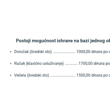
Postoji mogućnost ishrane na bazi jednog o
Doručak (švedski sto) ……………………. 1000,00 dinara po 
Ručak (klasično usluživanje) ………….. 1700,00 dinara po
Večera (švedski sto) ………………………. 1500,00 dinara po 