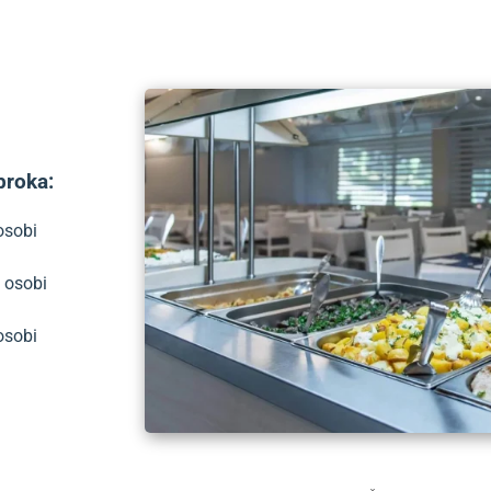
broka:
osobi
 osobi
osobi