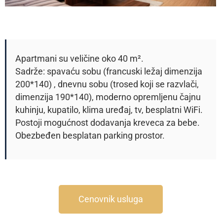
Apartmani su veličine oko 40 m².
Sadrže: spavaću sobu (francuski ležaj dimenzija
200*140) , dnevnu sobu (trosed koji se razvlači,
dimenzija 190*140), moderno opremljenu čajnu
kuhinju, kupatilo, klima uređaj, tv, besplatni WiFi.
Postoji mogućnost dodavanja kreveca za bebe.
Obezbeđen besplatan parking prostor.
Cenovnik usluga